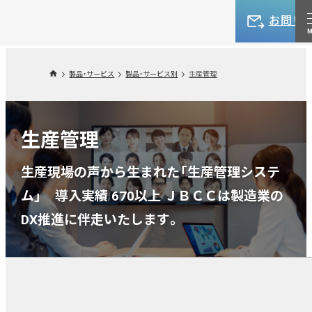
お問い
製品・サービス
製品・サービス別
生産管理
生産管理
生産現場の声から生まれた「生産管理システ
ム」 導入実績 670以上 ＪＢＣＣは製造業の
DX推進に伴走いたします。