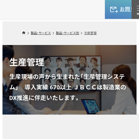
お問い
製品・サービス
製品・サービス別
生産管理
生産管理
生産現場の声から生まれた「生産管理システ
ム」 導入実績 670以上 ＪＢＣＣは製造業の
DX推進に伴走いたします。