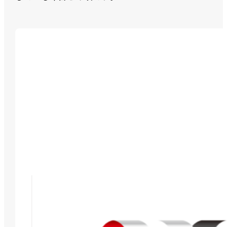
「R-PiCS NX」
見込生産/受注生産の混在型に対応可能なハイブリ