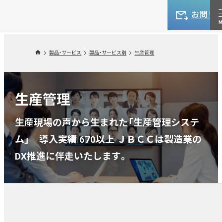
お問い
製品・サービス
製品・サービス別
生産管理
生産管理
生産現場の声から生まれた「生産管理システ
ム」 導入実績 670以上 ＪＢＣＣは製造業の
DX推進に伴走いたします。