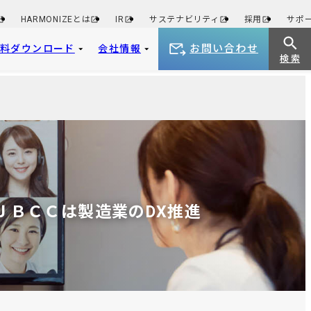
HARMONIZEとは
IR
サステナビリティ
採用
サポ
お問い合わせ
資料ダウンロード
会社情報
検 索
 ＪＢＣＣは製造業のDX推進