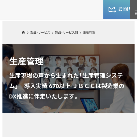
お問い
製品・サービス
製品・サービス別
生産管理
生産管理
生産現場の声から生まれた「生産管理システ
ム」 導入実績 670以上 ＪＢＣＣは製造業の
DX推進に伴走いたします。