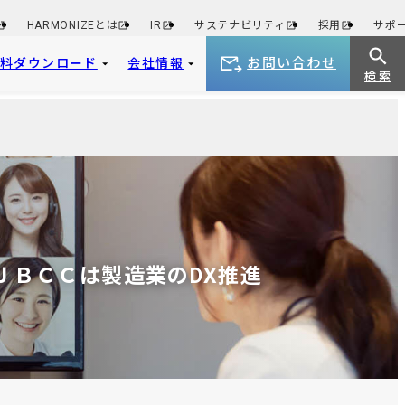
HARMONIZEとは
IR
サステナビリティ
採用
サポ
お問い合わせ
資料ダウンロード
会社情報
検 索
 ＪＢＣＣは製造業のDX推進