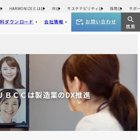
HARMONIZEとは
IR
サステナビリティ
採用
サポ
お問い合わせ
資料ダウンロード
会社情報
検 索
 ＪＢＣＣは製造業のDX推進